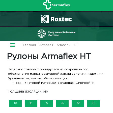
Главная
/
Armacell
/
Armaflex
/
HT
/ Рулоны
Рулоны Armaflex HT
Название товара формируется из сокращенного
обозначения марки, размерной характеристики изделия и
буквенных индексов, обозначающих:
«E» - листовой материал в рулонах, шириной 1м
Толщина изоляции, мм
10
13
19
25
32
50