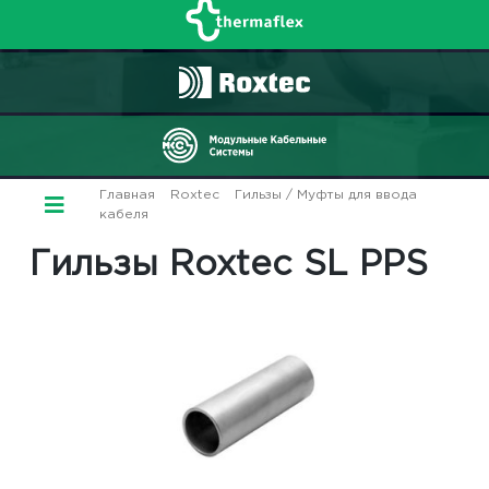
Главная
/
Roxtec
/
Гильзы / Муфты для ввода
кабеля
/ Гильзы Roxtec SL PPS
Гильзы Roxtec SL PPS