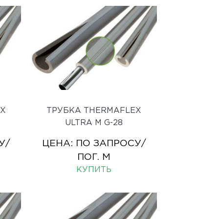
EX
ТРУБКА THERMAFLEX
ULTRA M G-28
У
/
ЦЕНА:
ПО ЗАПРОСУ
/
ПОГ. М
КУПИТЬ