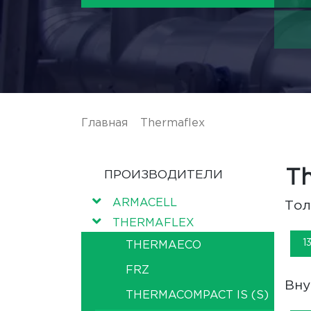
Главная
/
Thermaflex
/ Ultra M
Th
ПРОИЗВОДИТЕЛИ
ARMACELL
Тол
THERMAFLEX
1
THERMAECO
FRZ
Вну
THERMACOMPACT IS (S)