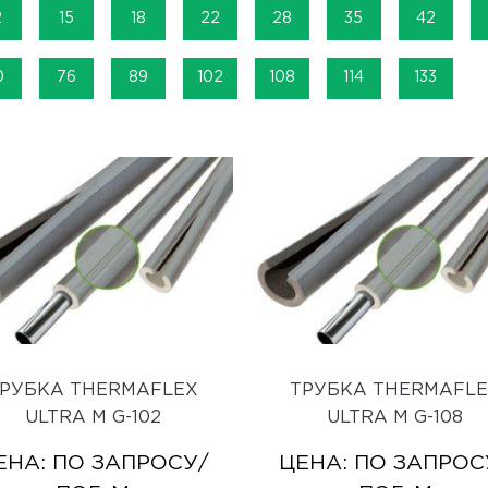
2
15
18
22
28
35
42
0
76
89
102
108
114
133
РУБКА THERMAFLEX
ТРУБКА THERMAFL
ULTRA M G-102
ULTRA M G-108
ЕНА:
ПО ЗАПРОСУ
/
ЦЕНА:
ПО ЗАПРОС