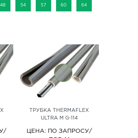
48
54
57
60
64
EX
ТРУБКА THERMAFLEX
ULTRA M G-114
У
/
ЦЕНА:
ПО ЗАПРОСУ
/