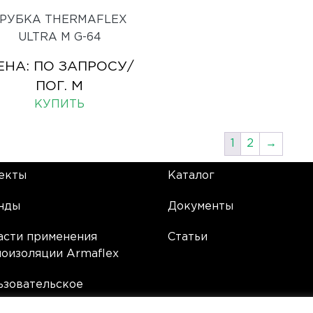
РУБКА THERMAFLEX
ULTRA M G-64
ЕНА:
ПО ЗАПРОСУ
/
ПОГ. М
КУПИТЬ
1
2
→
екты
Каталог
нды
Документы
асти применения
Статьи
лоизоляции Armaflex
ьзовательское
лашение