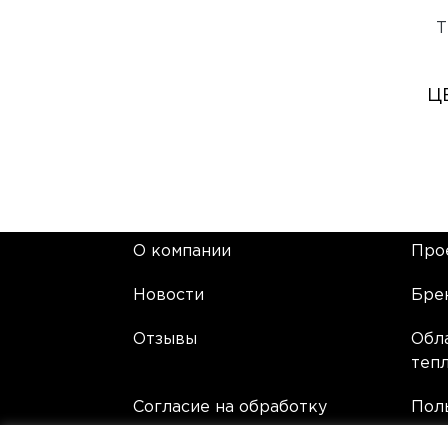
Т
Ц
О компании
Про
Новости
Бре
Отзывы
Обл
теп
Согласие на обработку
Пол
персональных данных
сог