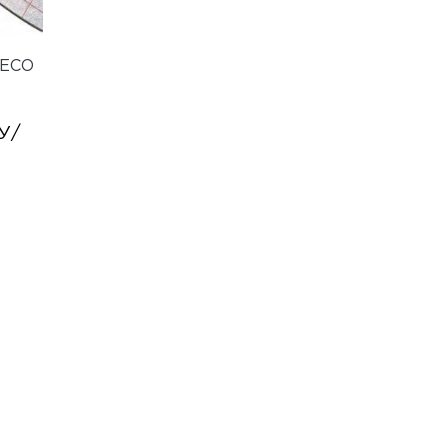
ECO
У
/