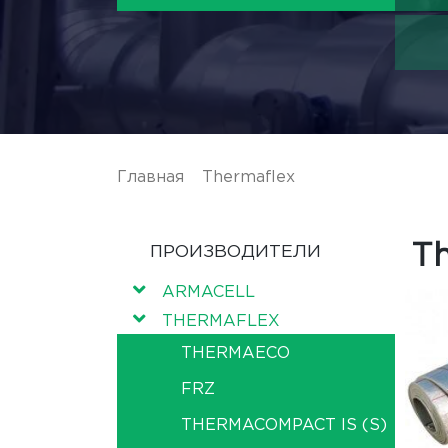
Главная
/
Thermaflex
/ Thermasheet E
T
ПРОИЗВОДИТЕЛИ
ARMACELL
THERMAFLEX
THERMAECO
FRZ
THERMACOMPACT IS (S)