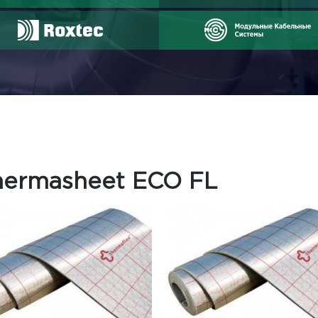
CO FL
hermasheet ECO FL