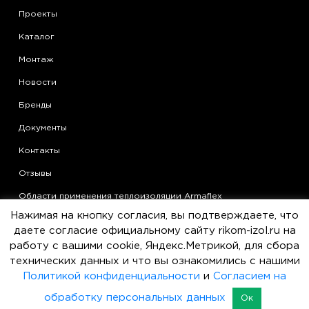
Проекты
Каталог
Монтаж
Новости
Бренды
Документы
Контакты
Отзывы
Области применения теплоизоляции Armaflex
Нажимая на кнопку согласия, вы подтверждаете, что
Статьи
даете согласие официальному сайту rikom-izol.ru на
Политика конфиденциальности
работу с вашими cookie, Яндекс.Метрикой, для сбора
технических данных и что вы ознакомились с нашими
Согласие на обработку персональных данных
Политикой конфиденциальности
и
Согласием на
Пользовательское соглашение
обработку персональных данных
Ок