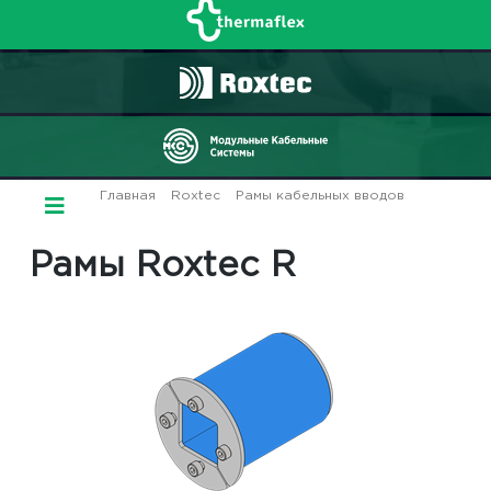
Главная
/
Roxtec
/
Рамы кабельных вводов
/ Рамы
Roxtec R
Рамы Roxtec R