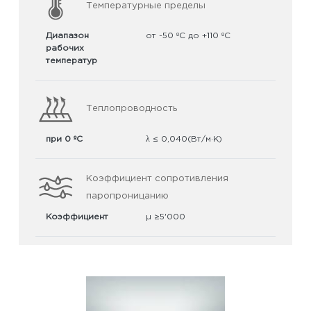
Температурные пределы
Диапазон
от -50 ºС до +110 ºС
рабочих
температур
Теплопроводность
при 0 ºC
λ ≤ 0,040(Вт/м·K)
Коэффициент сопротивления
паропроницанию
Коэффициент
µ ≥5'000