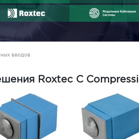
ьных вводов
/ Решения Roxtec C Compression EMC
ешения Roxtec C Compress