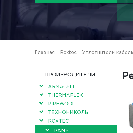
Главная
/
Roxtec
/
Уплотнители кабел
Р
ПРОИЗВОДИТЕЛИ
ARMACELL
THERMAFLEX
PIPEWOOL
ТЕХНОНИКОЛЬ
ROXTEC
РАМЫ