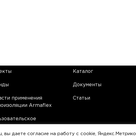
екты
Каталог
нды
Документы
асти применения
Статьи
лоизоляции Armaflex
ьзовательское
лашение
ru, вы даете согласие на работу с cookie, Яндекс.Метрик