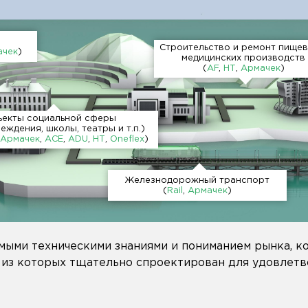
Строительство и ремонт пищев
ачек
)
медицинских производств
(
AF
,
НТ
,
Армачек
)
екты социальной сферы
реждения, школы, театры и т.п.)
,
Армачек
,
АСЕ
,
ADU
,
НТ
,
Oneflex
)
Железнодорожный транспорт
(
Rail
,
Армачек
)
ыми техническими знаниями и пониманием рынка, к
й из которых тщательно спроектирован для удовлет