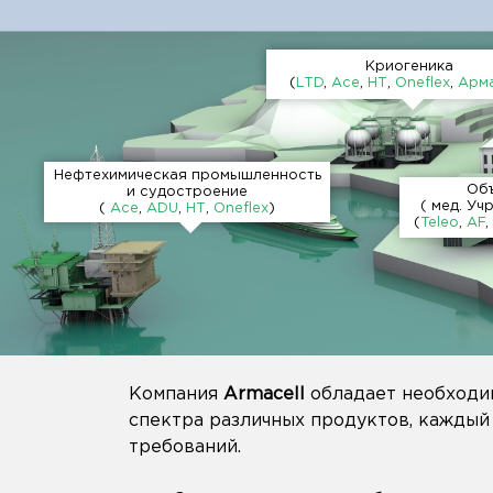
Криогеника
(
LTD
,
Асе
,
НТ
,
Oneflex
,
Арм
Нефтехимическая промышленность
Объ
и судостроение
( мед. Уч
(
Асе
,
ADU
,
НТ
,
Oneflex
)
(
Teleo
,
AF
Компания
Armacell
обладает необходим
спектра различных продуктов, кажды
требований.