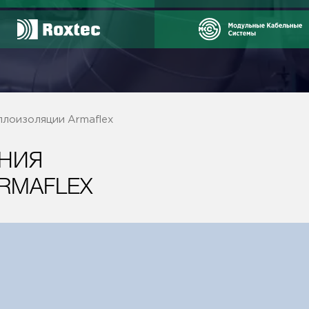
плоизоляции Armaflex
НИЯ
RMAFLEX