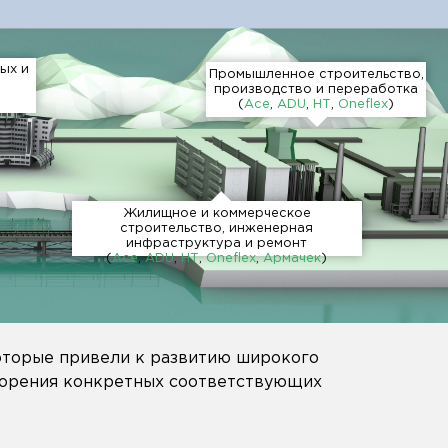
ых и
Промышленное строительство,
производство и переработка
(
Асе
,
ADU
,
НТ
,
Oneflex
)
Жилищное и коммерческое
строительство, инженерная
инфраструктура и ремонт
(
Асе
,
ADU
,
НТ
,
Oneflex
,
Армачек
)
оторые привели к развитию широкого
ворения конкретных соответствующих