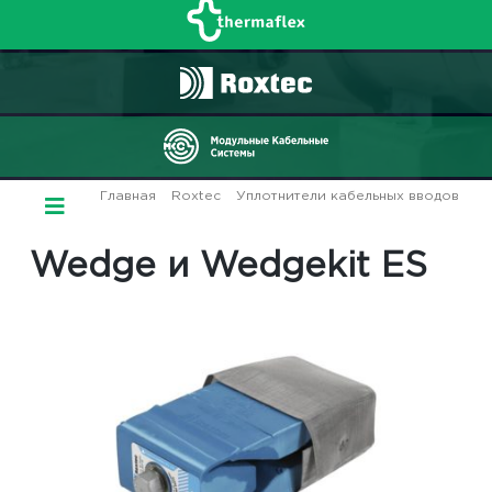
Главная
/
Roxtec
/
Уплотнители кабельных вводов
/ Wedge и Wedgekit ES
Wedge и Wedgekit ES