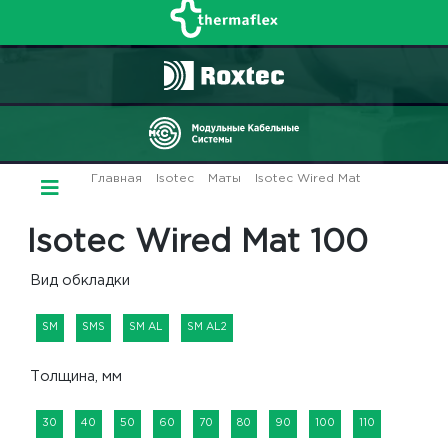
Главная
/
Isotec
/
Маты
/
Isotec Wired Mat
/ Wired
Mat 100
Isotec Wired Mat 100
Вид обкладки
SM
SMS
SM AL
SM AL2
Толщина, мм
30
40
50
60
70
80
90
100
110