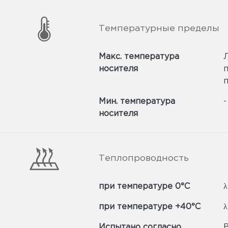
Температурные пределы
Макс. температура
Л
носителя
п
Мин. температура
-
носителя
Теплопроводность
при температуре 0°C
λ
при температуре +40°C
λ
Испытано согласно
B