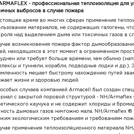
ARMAFLEX - профессиональная теплоизоляция для у
ичных выбросов в случае пожара
стоящее время во многих сферах применения тепло
льзовании материалов, не содержащих галогены, ч
роля над выделением дыма или токсичных газов в сл
лучае возникновения пожара фактор дымообразовани
й, находящихся в этот момент в ограниченном прост
уднен или требует больше времени, чем обычно (на
лексы и туннели, корабли, подводные лодки и др.). Э
мленность мешает быстрому нахождению путей эваку
ожает жизни и здоровью людей.
особых случаев компанией Armacell был создан спе
риал c закрытой поровой структурой - NH/Armaflex 
етического каучука и не содержит хлориды и бромид
ность дымовых газов ничтожно мала. NH/Armaflex ®
ким экологическим требованиям и требованиям пож
учае применения теплоизоляционного материала NH/