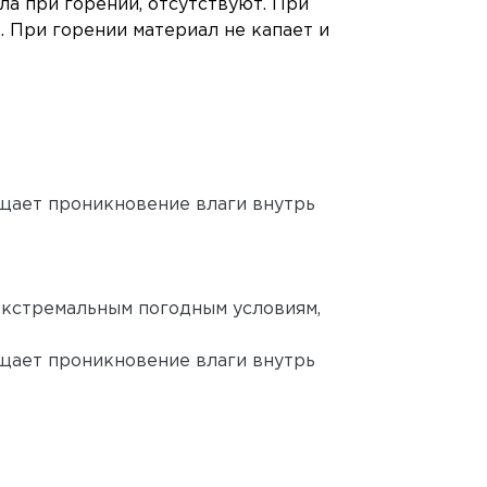
а при горении, отсутствуют. При
. При горении материал не капает и
щает проникновение влаги внутрь
 экстремальным погодным условиям,
щает проникновение влаги внутрь