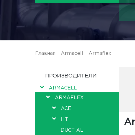
Главная
/
Armacell
/
Armaflex
/ NH
ПРОИЗВОДИТЕЛИ
ARMACELL
ARMAFLEX
ACE
HT
Ar
DUCT AL