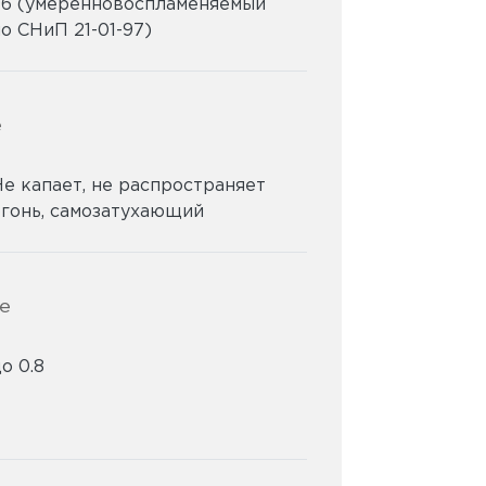
96 (умеренновоспламеняемый
о СНиП 21-01-97)
е
Не капает, не распространяет
огонь, самозатухающий
е
о 0.8