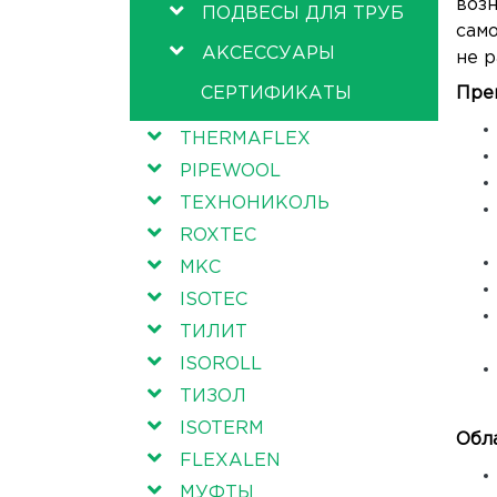
возн
ПОДВЕСЫ ДЛЯ ТРУБ
само
АКСЕССУАРЫ
не р
СЕРТИФИКАТЫ
Пре
THERMAFLEX
PIPEWOOL
ТЕХНОНИКОЛЬ
ROXTEC
МКС
ISOTEC
ТИЛИТ
ISOROLL
ТИЗОЛ
ISOTERM
Обл
FLEXALEN
МУФТЫ