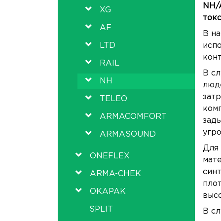
NH/
XG
токс
AF
В на
LTD
испо
конт
RAIL
В с
NH
люде
затр
TELEO
комп
ARMACOMFORT
зады
угр
ARMASOUND
Для 
ONEFLEX
мате
синт
ARMA-CHEK
плот
OKAPAK
высо
SPLIT
В сл