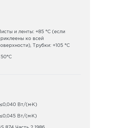
исты и ленты: +85 °C (если
приклеены ко всей
оверхности), Трубки: +105 °C
 50°C
≤0,040 Вт/(м·K)
≤0,045 Вт/(м·K)
S 874 Часть 2 1986