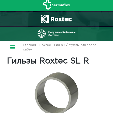
Главная
/
Roxtec
/
Гильзы / Муфты для ввода
кабеля
/ Гильзы Roxtec SL R
Гильзы Roxtec SL R