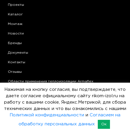
Проекты
Каталог
Монтаж
Новости
Бренды
Документы
Контакты
Отзывы
Области применения теплоизоляции Armaflex
Нажимая на кнопку согласия, вы подтверждаете, что
Статьи
даете согласие официальному сайту rikom-izol.ru на
Политика конфиденциальности
работу с вашими cookie, Яндекс.Метрикой, для сбора
технических данных и что вы ознакомились с нашими
Согласие на обработку персональных данных
Политикой конфиденциальности
и
Согласием на
Пользовательское соглашение
обработку персональных данных
Ок