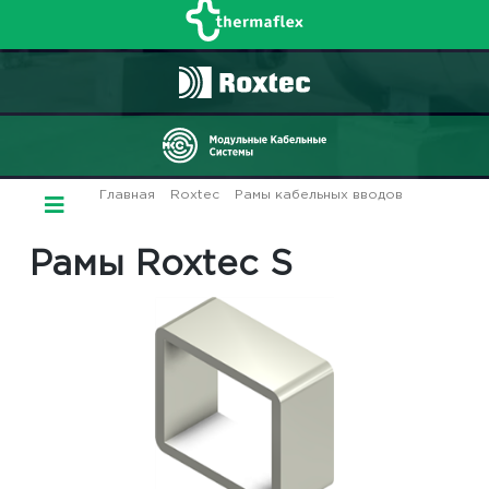
Главная
/
Roxtec
/
Рамы кабельных вводов
/ Рамы
Roxtec S
Рамы Roxtec S