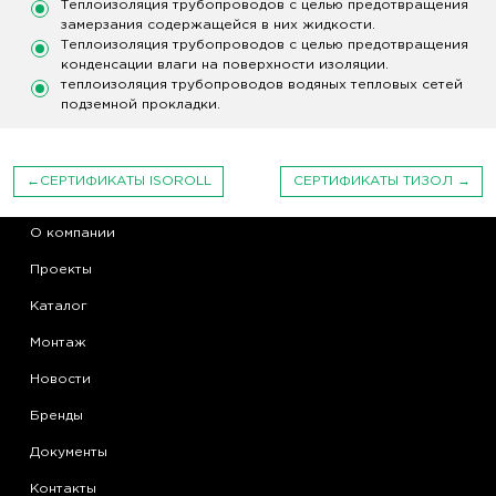
Теплоизоляция трубопроводов с целью предотвращения
замерзания содержащейся в них жидкости.
Теплоизоляция трубопроводов с целью предотвращения
конденсации влаги на поверхности изоляции.
теплоизоляция трубопроводов водяных тепловых сетей
подземной прокладки.
Навигация
СЕРТИФИКАТЫ ISOROLL
СЕРТИФИКАТЫ ТИЗОЛ
по
О компании
записям
Проекты
Каталог
Монтаж
Новости
Бренды
Документы
Контакты