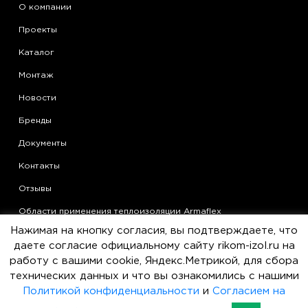
О компании
Проекты
Каталог
Монтаж
Новости
Бренды
Документы
Контакты
Отзывы
Области применения теплоизоляции Armaflex
Нажимая на кнопку согласия, вы подтверждаете, что
Статьи
даете согласие официальному сайту rikom-izol.ru на
Политика конфиденциальности
работу с вашими cookie, Яндекс.Метрикой, для сбора
технических данных и что вы ознакомились с нашими
Согласие на обработку персональных данных
Политикой конфиденциальности
и
Согласием на
Пользовательское соглашение