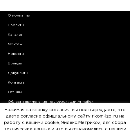
О компании
Проекты
Каталог
Монтаж
Новости
Бренды
Документы
Контакты
Отзывы
Области применения теплоизоляции Armaflex
Нажимая на кнопку согласия, вы подтверждаете, что
Статьи
даете согласие официальному сайту rikom-izol.ru на
Политика конфиденциальности
работу с вашими cookie, Яндекс.Метрикой, для сбора
технических данных и что вы ознакомились с нашими