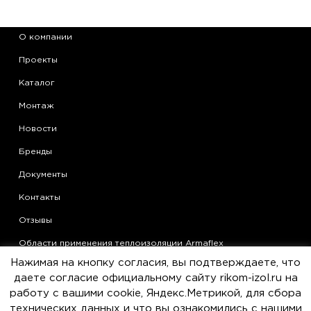
О компании
Проекты
Каталог
Монтаж
Новости
Бренды
Документы
Контакты
Отзывы
Области применения теплоизоляции Armaflex
Нажимая на кнопку согласия, вы подтверждаете, что
Статьи
даете согласие официальному сайту rikom-izol.ru на
Политика конфиденциальности
работу с вашими cookie, Яндекс.Метрикой, для сбора
технических данных и что вы ознакомились с нашими