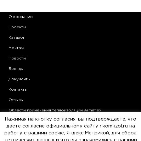
О компании
Проекты
Каталог
Монтаж
Новости
Бренды
Документы
Контакты
Отзывы
Области применения теплоизоляции Armaflex
Нажимая на кнопку согласия, вы подтверждаете, что
Статьи
даете согласие официальному сайту rikom-izol.ru на
Политика конфиденциальности
работу с вашими cookie, Яндекс.Метрикой, для сбора
технических данных и что вы ознакомились с нашими