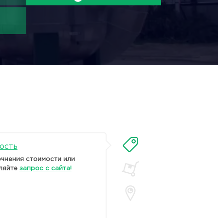
ость
очнения стоимости или
ляйте
запрос с сайта!