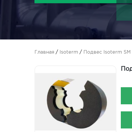
Главная
/
Isoterm
/
Подвес Isoterm SM
Под