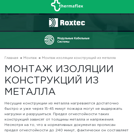
Главная
◄
Монтаж
◄ Монтаж изоляции конструкций из металла
МОНТАЖ ИЗОЛЯЦИИ
КОНСТРУКЦИЙ ИЗ
МЕТАЛЛА
Несущие конструкции из металла нагреваются достаточно
быстро и уже через 15-45 минут пожара могут не выдержать
нагрузки и разрушиться. Предел огнестойкости таких
конструкций зависят от толщины металла и напряжения.
Несмотря на то, что в нормативных документах прописан
предел огнестойкости до 240 минут, фактически он составляет