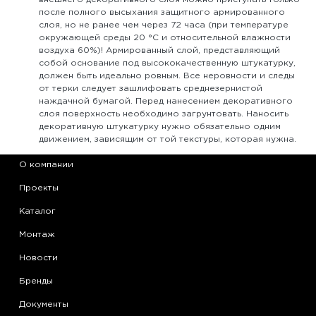
после полного высыхания защитного армированного
слоя, но не ранее чем через 72 часа (при температуре
окружающей среды 20 °С и относительной влажности
воздуха 60%)! Армированный слой, представляющий
собой основание под высококачественную штукатурку,
должен быть идеально ровным. Все неровности и следы
от терки следует зашлифовать среднезернистой
наждачной бумагой. Перед нанесением декоративного
слоя поверхность необходимо загрунтовать. Наносить
декоративную штукатурку нужно обязательно одним
движением, зависящим от той текстуры, которая нужна.
О компании
Проекты
Каталог
Монтаж
Новости
Бренды
Документы