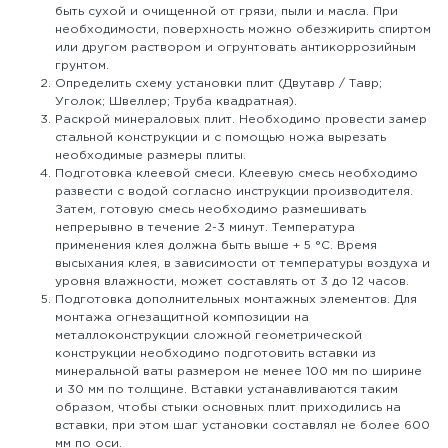
быть сухой и очищенной от грязи, пыли и масла. При
необходимости, поверхность можно обезжирить спиртом
или другом раствором и огрунтовать антикоррозийным
грунтом.
Определить схему установки плит (Двутавр / Тавр;
Уголок; Швеллер; Труба квадратная).
Раскрой минераловых плит. Необходимо провести замер
стальной конструкции и с помощью ножа вырезать
необходимые размеры плиты.
Подготовка клеевой смеси. Клеевую смесь необходимо
развести с водой согласно инструкции производителя.
Затем, готовую смесь необходимо размешивать
непрерывно в течение 2-3 минут. Температура
применения клея должна быть выше + 5 °С. Время
высыхания клея, в зависимости от температуры воздуха и
уровня влажности, может составлять от 3 до 12 часов.
Подготовка дополнительных монтажных элементов. Для
монтажа огнезащитной композиции на
металлоконструкции сложной геометрической
конструкции необходимо подготовить вставки из
минеральной ваты размером не менее 100 мм по ширине
и 30 мм по толщине. Вставки устанавливаются таким
образом, чтобы стыки основных плит приходились на
вставки, при этом шаг установки составлял не более 600
мм по оси.