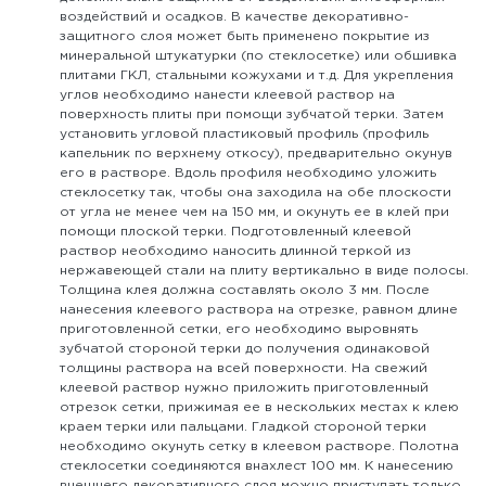
воздействий и осадков. В качестве декоративно-
защитного слоя может быть применено покрытие из
минеральной штукатурки (по стеклосетке) или обшивка
плитами ГКЛ, стальными кожухами и т.д. Для укрепления
углов необходимо нанести клеевой раствор на
поверхность плиты при помощи зубчатой терки. Затем
установить угловой пластиковый профиль (профиль
капельник по верхнему откосу), предварительно окунув
его в растворе. Вдоль профиля необходимо уложить
стеклосетку так, чтобы она заходила на обе плоскости
от угла не менее чем на 150 мм, и окунуть ее в клей при
помощи плоской терки. Подготовленный клеевой
раствор необходимо наносить длинной теркой из
нержавеющей стали на плиту вертикально в виде полосы.
Толщина клея должна составлять около 3 мм. После
нанесения клеевого раствора на отрезке, равном длине
приготовленной сетки, его необходимо выровнять
зубчатой стороной терки до получения одинаковой
толщины раствора на всей поверхности. На свежий
клеевой раствор нужно приложить приготовленный
отрезок сетки, прижимая ее в нескольких местах к клею
краем терки или пальцами. Гладкой стороной терки
необходимо окунуть сетку в клеевом растворе. Полотна
стеклосетки соединяются внахлест 100 мм. К нанесению
внешнего декоративного слоя можно приступать только