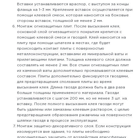
Вставки устанавливаются враспор, с выступом за концы
фланца на 1–3 мм. Крепление вставок осуществляется при
помощи клеевой смеси, которая наносится на боковые
стороны вставок, толщиной не менее 2 мм.
Монтаж огнезащитных плит. После высыхания клея,
основной слой огнезащитного покрытия крепится с
помощью клеевой смеси и гвоздей. Клей наносится на
плиту при помощи шпателя в местах, где будет
происходить контакт плиты с поверхностью
металлоконструкции, вставками из минеральной ваты и
прилегающими плитами. Толщина клеевого слоя должна
составлять не менее 2 мм. Все стыки огнезащитных плит
из каменной ваты дополнительно промазываются клеевым
составом. Плиты дополнительно фиксируются гвоздями,
для предотвращения сползания плиты во время
высыхания клея. Длина гвоздя должна быть в два раза
больше толщины применяемого материала. Гвозди
устанавливаются с шагом 200 мм, но не менее 3 шт. на
вставку. После полного высыхания клея гвозди могут
быть удалены или замазаны клеевым раствором, с целью
предотвращения образования ржавчины на поверхности
шляпки гвоздя в процессе эксплуатации.
Монтаж защитно-декоративного слоя. Если конструкция
изолируется вне здания, то плиты необходимо
дополнительно защитить от воздействия атмосферных