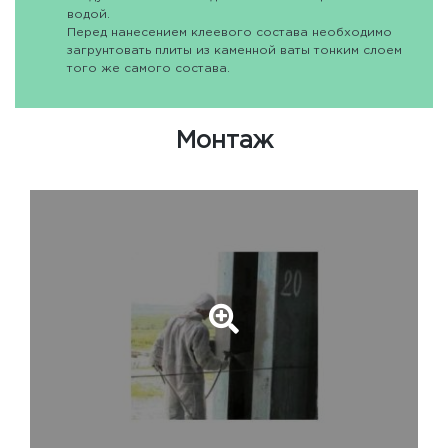
водой.
Перед нанесением клеевого состава необходимо
загрунтовать плиты из каменной ваты тонким слоем
того же самого состава.
Монтаж