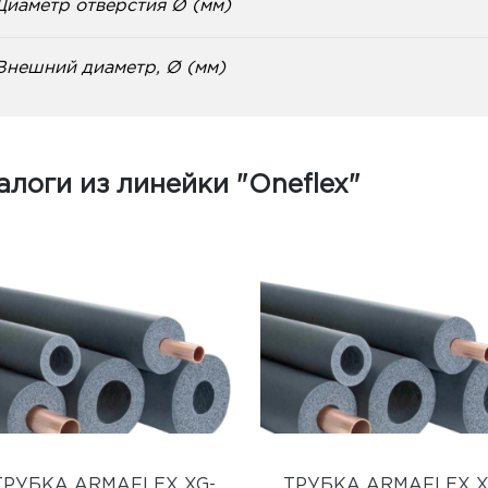
Диаметр отверстия Ø (мм)
Внешний диаметр, Ø (мм)
алоги из линейки "Oneflex"
ТРУБКА ARMAFLEX XG-
ТРУБКА ARMAFLEX X