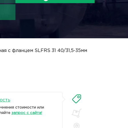
ная с фланцем SLFRS 31 40/31,5-35мм
ость
очнения стоимости или
ляйте
запрос с сайта!