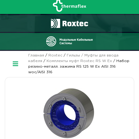
Главная
/
Roxtec
/
Гильзы / Муфты для ввода
кабеля
/
Комплекты муфт Roxtec RS W Ex
/ Набор
резино-металл. зажима RS 125 W Ex AISI 316
woc/AISI 316