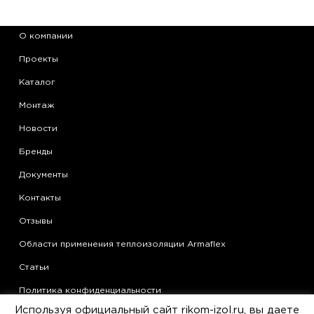
О компании
Проекты
Каталог
Монтаж
Новости
Бренды
Документы
Контакты
Отзывы
Области применения теплоизоляции Armaflex
Статьи
Политика конфиденциальности
Используя официальный сайт rikom-izol.ru, вы даете
Согласие на обработку персональных данных