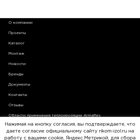
О компании
Проекты
Каталог
Монтаж
Новости
Бренды
Документы
Контакты
Отзывы
Области применения теплоизоляции Armaflex
Нажимая на кнопку согласия, вы подтверждаете, что
Статьи
даете согласие официальному сайту rikom-izol.ru на
Политика конфиденциальности
работу с вашими cookie, Яндекс.Метрикой, для сбора