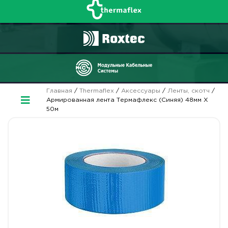
Главная
/
Thermaflex
/
Аксессуары
/
Ленты, скотч
/
Армированная лента Термафлекс (Синяя) 48мм Х
50м