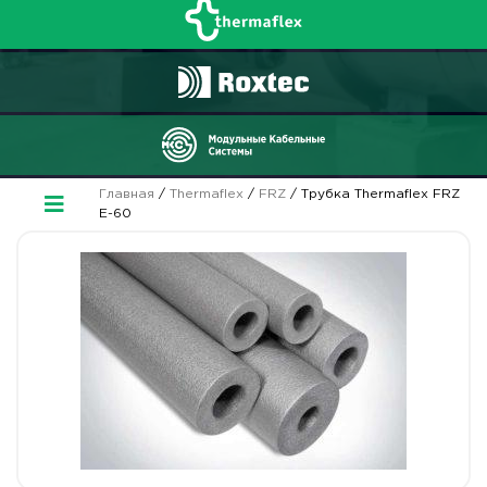
Главная
/
Thermaflex
/
FRZ
/ Трубка Thermaflex FRZ
Е-60