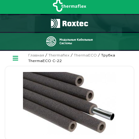
Главная
/
Thermaflex
/
ThermaECO
/ Трубка
ThermaECO С-22