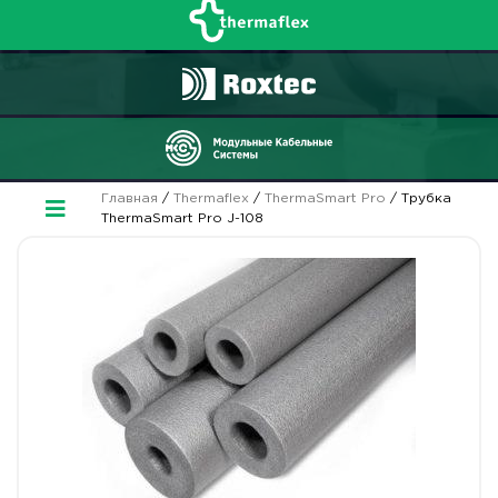
Главная
/
Thermaflex
/
ThermaSmart Pro
/ Трубка
ThermaSmart Pro J-108