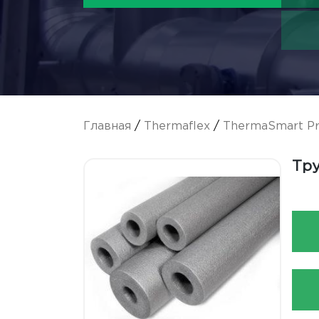
Главная
/
Thermaflex
/
ThermaSmart P
Тру