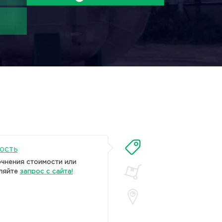
ость
очнения стоимости или
ляйте
запрос с сайта!