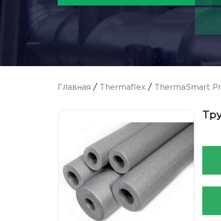
Главная
/
Thermaflex
/
ThermaSmart P
Тру