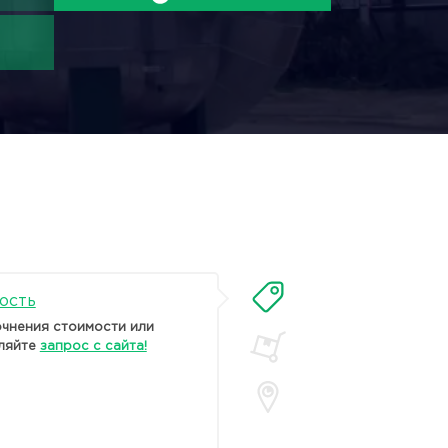
ость
очнения стоимости или
ляйте
запрос с сайта!