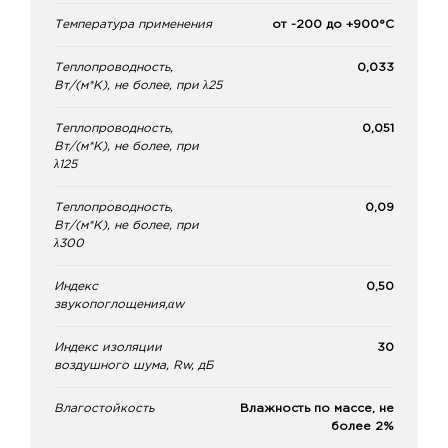
Температура применения
от -200 до +900°С
Теплопроводность,
0,033
Вт/(м*К), не более, при λ25
Теплопроводность,
0,051
Вт/(м*К), не более, при
λ125
Теплопроводность,
0,09
Вт/(м*К), не более, при
λ300
Индекс
0,50
звукопоглощения,αw
Индекс изоляции
30
воздушного шума, Rw, дБ
Влагостойкость
Влажность по массе, не
более 2%