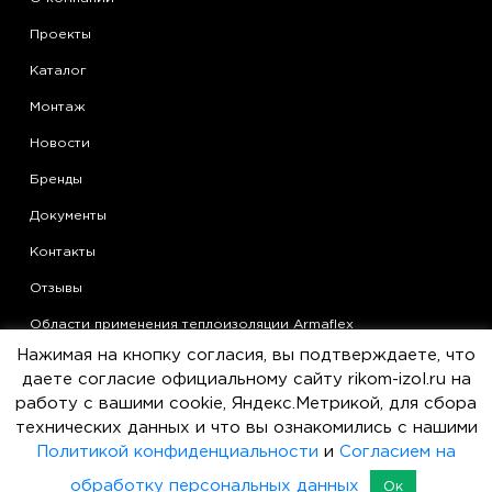
Проекты
Каталог
Монтаж
Новости
Бренды
Документы
Контакты
Отзывы
Области применения теплоизоляции Armaflex
Нажимая на кнопку согласия, вы подтверждаете, что
Статьи
даете согласие официальному сайту rikom-izol.ru на
Политика конфиденциальности
работу с вашими cookie, Яндекс.Метрикой, для сбора
технических данных и что вы ознакомились с нашими
Согласие на обработку персональных данных
Политикой конфиденциальности
и
Согласием на
Пользовательское соглашение
обработку персональных данных
Ок