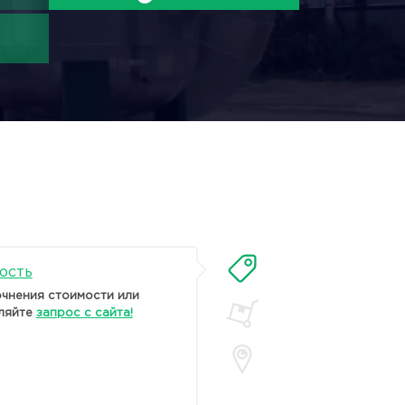
ость
очнения стоимости или
ляйте
запрос с сайта!