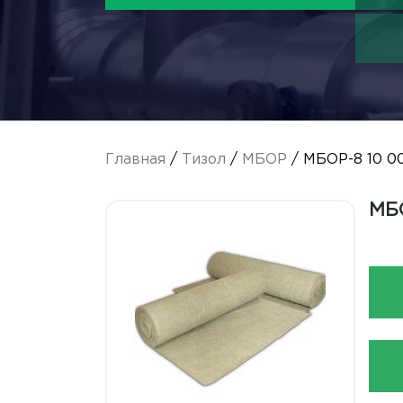
Главная
/
Тизол
/
МБОР
/ МБОР-8 10 0
МБО