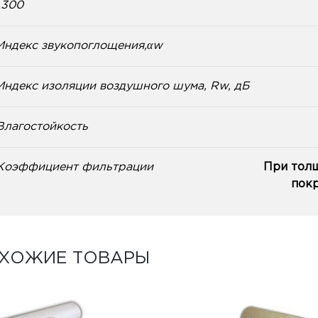
λ300
Индекс звукопоглощения,αw
Индекс изоляции воздушного шума, Rw, дБ
Влагостойкость
Коэффициент фильтрации
При толщ
покр
ХОЖИЕ ТОВАРЫ