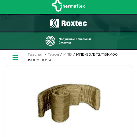
Главная
/
Тизол
/
МПБ
/ МПБ-50/БТ2/ТБК-100
1500*500*60