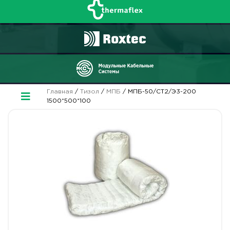
Главная
/
Тизол
/
МПБ
/ МПБ-50/СТ2/Э3-200
1500*500*100