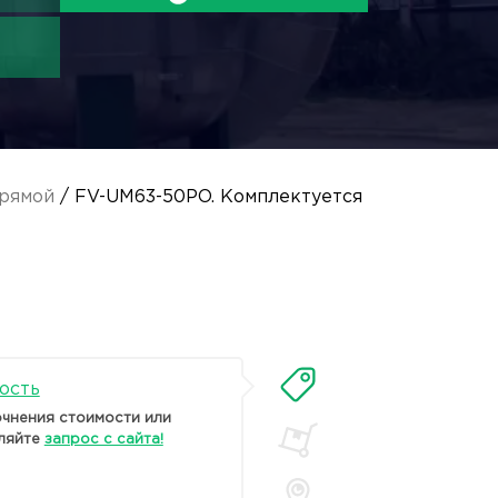
рямой
/ FV-UM63-50PO. Комплектуется
ость
очнения стоимости или
ляйте
запрос с сайта!