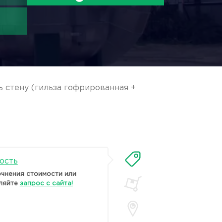
 стену (гильза гофрированная +
ость
очнения стоимости или
ляйте
запрос с сайта!