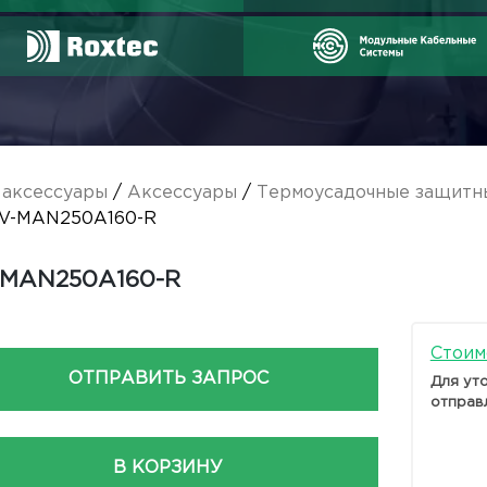
аксессуары
/
Аксессуары
/
Термоусадочные защитн
V-MAN250А160-R
-MAN250А160-R
Стоим
ОТПРАВИТЬ ЗАПРОС
Для ут
отправ
В КОРЗИНУ