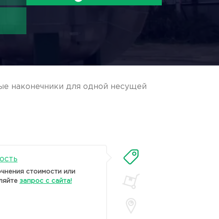
ые наконечники для одной несущей
ость
очнения стоимости или
ляйте
запрос с сайта!