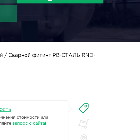
й
/ Сварной фитинг PB-СТАЛЬ RND-
ость
очнения стоимости или
ляйте
запрос с сайта!