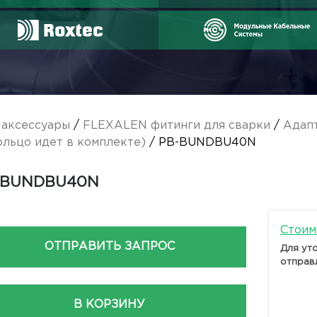
аксессуары
/
FLEXALEN фитинги для сварки
/
Адап
ольцо идет в комплекте)
/ PB-BUNDBU40N
-BUNDBU40N
Стоим
ОТПРАВИТЬ ЗАПРОС
Для ут
отправ
В КОРЗИНУ