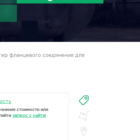
тер фланцевого соединения для
ость
очнения стоимости или
ляйте
запрос с сайта!