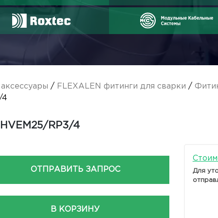
аксессуары
/
FLEXALEN фитинги для сварки
/
Фитин
/4
-HVEM25/RP3/4
Стоим
ОТПРАВИТЬ ЗАПРОС
Для ут
отправ
В КОРЗИНУ