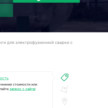
ги для электрофузионной сварки с
ость
очнения стоимости или
ляйте
запрос с сайта!