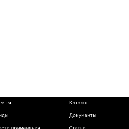
екты
Каталог
нды
Документы
асти применения
Статьи