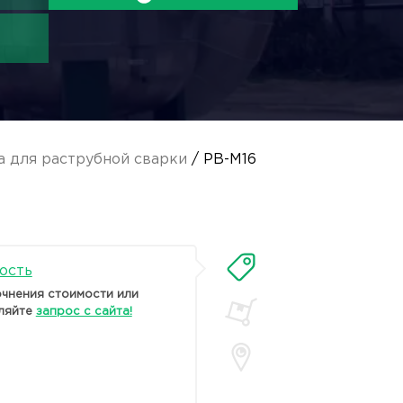
 для раструбной сварки
/ PB-M16
ость
очнения стоимости или
ляйте
запрос с сайта!