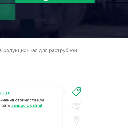
а редукционная для раструбной
ость
очнения стоимости или
ляйте
запрос с сайта!