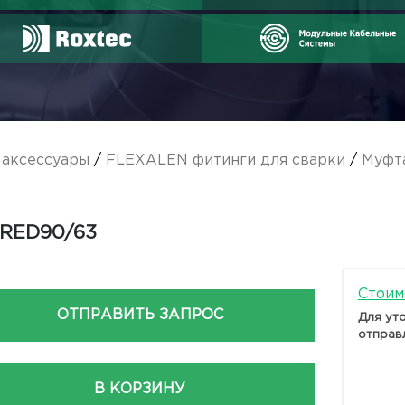
аксессуары
/
FLEXALEN фитинги для сварки
/
Муфт
-RED90/63
Стоим
ОТПРАВИТЬ ЗАПРОС
Для ут
отправ
В КОРЗИНУ