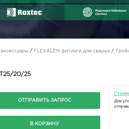
аксессуары
/
FLEXALEN фитинги для сварки
/
Трой
T25/20/25
Стоим
ОТПРАВИТЬ ЗАПРОС
Для ут
отправ
В КОРЗИНУ