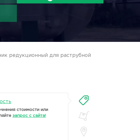
ник редукционный для раструбной
ость
очнения стоимости или
ляйте
запрос с сайта!