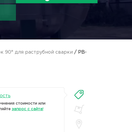
к 90° для раструбной сварки
/ PB-
ость
очнения стоимости или
ляйте
запрос с сайта!