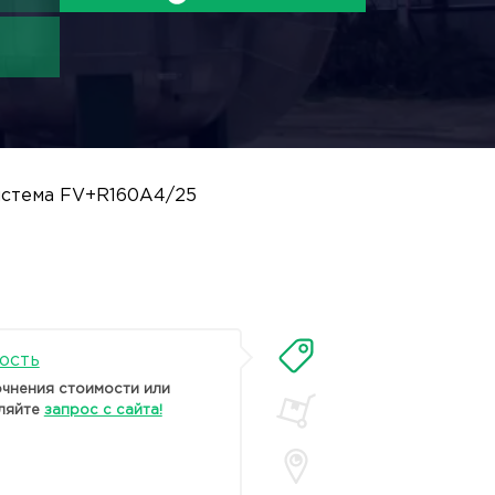
истема FV+R160A4/25
ость
очнения стоимости или
ляйте
запрос с сайта!