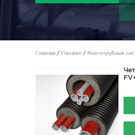
Главная
/
Flexalen
/
Многотрубные сис
Чет
FV