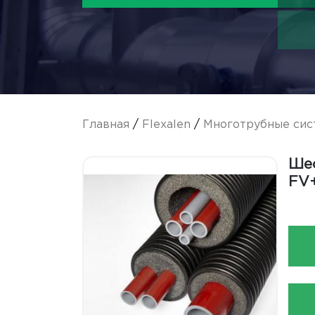
Главная
/
Flexalen
/
Многотрубные сис
Шес
FV