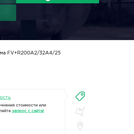
ема FV+R200A2/32A4/25
ость
очнения стоимости или
ляйте
запрос с сайта!