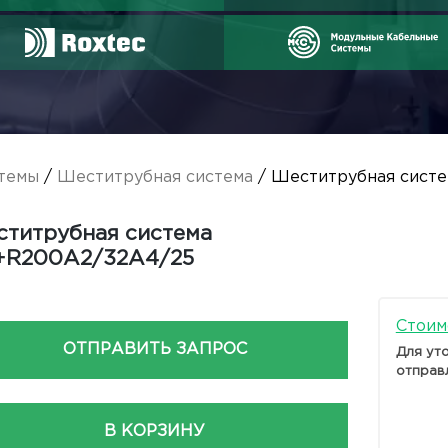
темы
/
Шеститрубная система
/ Шеститрубная сист
титрубная система
+R200A2/32A4/25
Стоим
ОТПРАВИТЬ ЗАПРОС
Для ут
отправ
В КОРЗИНУ