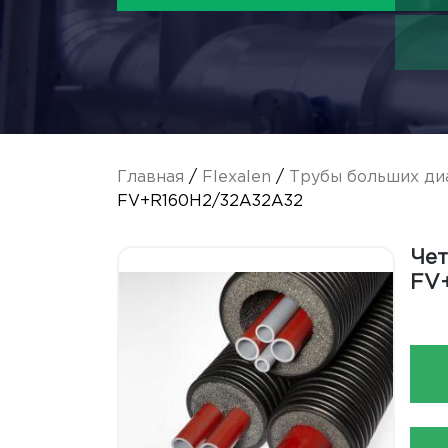
Главная
/
Flexalen
/
Трубы больших ди
FV+R160H2/32A32A32
Чет
FV