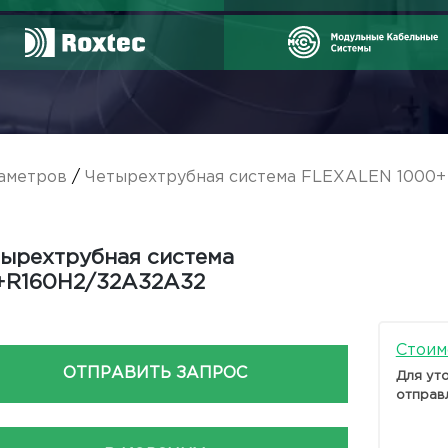
аметров
/
Четырехтрубная система FLEXALEN 1000+
ырехтрубная система
+R160H2/32A32A32
Стоим
ОТПРАВИТЬ ЗАПРОС
Для ут
отправ