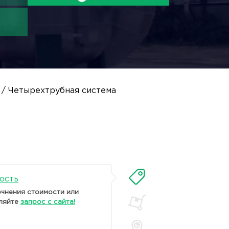
/ Четырехтрубная система
ость
очнения стоимости или
ляйте
запрос с сайта!