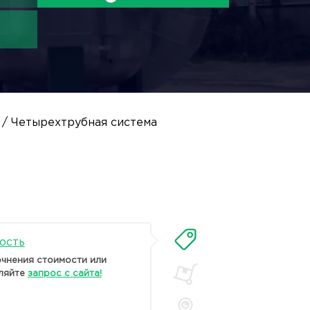
/ Четырехтрубная система
ость
очнения стоимости или
ляйте
запрос с сайта!