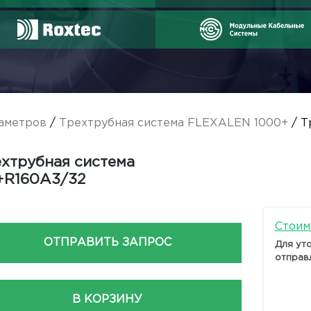
аметров
/
Трехтрубная система FLEXALEN 1000+
/ Т
хтрубная система
+R160A3/32
Стоим
ОТПРАВИТЬ ЗАПРОС
Для ут
отправ
В КОРЗИНУ