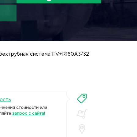
рехтрубная система FV+R160A3/32
ость
очнения стоимости или
ляйте
запрос с сайта!